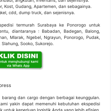
ribadi, angkutan, inventaris, dan sejenisnya.
r, Kost, Gudang, Apartemen, dan sebagainya.
kel, cdd, dump truck, dan sejenisnya.
pedisi termurah Surabaya ke Ponorogo untuk
ntu, diantaranya : Babadan, Badegan, Balong,
man, Mlarak, Ngebel, Ngrayun, Ponorogo, Pudak,
 Slahung, Sooko, Sukorejo.
press
n barang dan cargo dengan berbagai keunggulan.
ami yakin dapat memenuhi kebutuhan ekspedisi
 untuk keperluan logistik Anda yang lebih efisien.