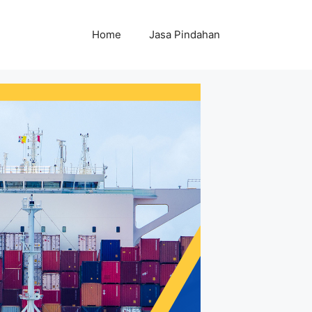
Home
Jasa Pindahan