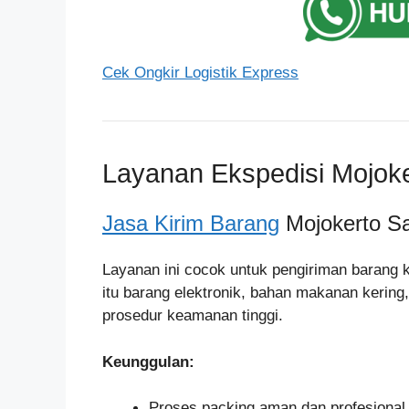
Cek Ongkir Logistik Express
Layanan Ekspedisi Mojok
Jasa Kirim Barang
Mojokerto S
Layanan ini cocok untuk pengiriman barang k
itu barang elektronik, bahan makanan kerin
prosedur keamanan tinggi.
Keunggulan:
Proses packing aman dan profesional