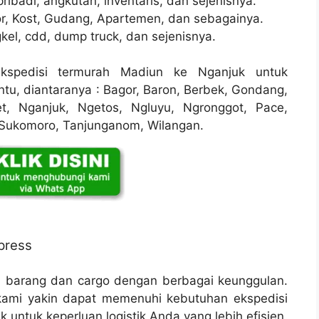
ribadi, angkutan, inventaris, dan sejenisnya.
r, Kost, Gudang, Apartemen, dan sebagainya.
kel, cdd, dump truck, dan sejenisnya.
spedisi termurah Madiun ke Nganjuk untuk
u, diantaranya : Bagor, Baron, Berbek, Gondang,
et, Nganjuk, Ngetos, Ngluyu, Ngronggot, Pace,
 Sukomoro, Tanjunganom, Wilangan.
press
n barang dan cargo dengan berbagai keunggulan.
ami yakin dapat memenuhi kebutuhan ekspedisi
 untuk keperluan logistik Anda yang lebih efisien.