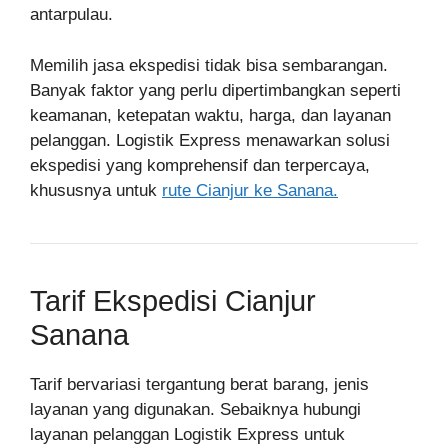
antarpulau.
Memilih jasa ekspedisi tidak bisa sembarangan.
Banyak faktor yang perlu dipertimbangkan seperti
keamanan, ketepatan waktu, harga, dan layanan
pelanggan. Logistik Express menawarkan solusi
ekspedisi yang komprehensif dan terpercaya,
khususnya untuk
rute Cianjur ke Sanana.
Tarif Ekspedisi Cianjur
Sanana
Tarif bervariasi tergantung berat barang, jenis
layanan yang digunakan. Sebaiknya hubungi
layanan pelanggan Logistik Express untuk