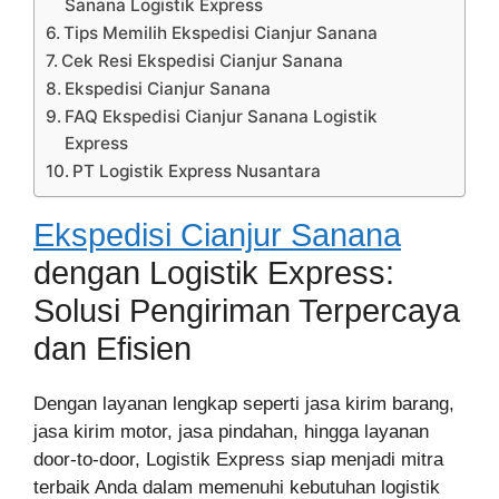
Sanana Logistik Express
Tips Memilih Ekspedisi Cianjur Sanana
Cek Resi Ekspedisi Cianjur Sanana
Ekspedisi Cianjur Sanana
FAQ Ekspedisi Cianjur Sanana Logistik
Express
PT Logistik Express Nusantara
Ekspedisi Cianjur Sanana
dengan Logistik Express:
Solusi Pengiriman Terpercaya
dan Efisien
Dengan layanan lengkap seperti jasa kirim barang,
jasa kirim motor, jasa pindahan, hingga layanan
door-to-door, Logistik Express siap menjadi mitra
terbaik Anda dalam memenuhi kebutuhan logistik