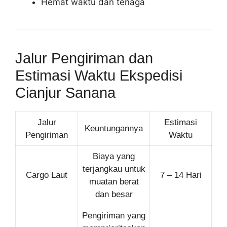
Hemat waktu dan tenaga
Jalur Pengiriman dan
Estimasi Waktu Ekspedisi
Cianjur Sanana
Jalur
Estimasi
Keuntungannya
Pengiriman
Waktu
Biaya yang
terjangkau untuk
Cargo Laut
7 – 14 Hari
muatan berat
dan besar
Pengiriman yang