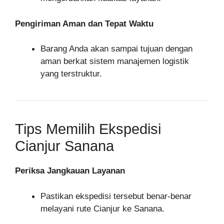
Pengiriman Aman dan Tepat Waktu
Barang Anda akan sampai tujuan dengan
aman berkat sistem manajemen logistik
yang terstruktur.
Tips Memilih Ekspedisi
Cianjur Sanana
Periksa Jangkauan Layanan
Pastikan ekspedisi tersebut benar-benar
melayani rute Cianjur ke Sanana.