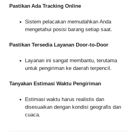
Pastikan Ada Tracking Online
Sistem pelacakan memudahkan Anda
mengetahui posisi barang setiap saat.
Pastikan Tersedia Layanan Door-to-Door
Layanan ini sangat membantu, terutama
untuk pengiriman ke daerah terpencil.
Tanyakan Estimasi Waktu Pengiriman
Estimasi waktu harus realistis dan
disesuaikan dengan kondisi geografis dan
cuaca.