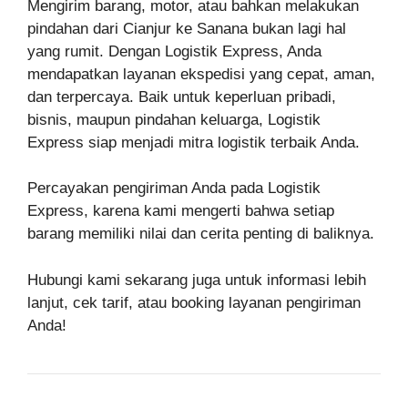
Mengirim barang, motor, atau bahkan melakukan
pindahan dari Cianjur ke Sanana bukan lagi hal
yang rumit. Dengan Logistik Express, Anda
mendapatkan layanan ekspedisi yang cepat, aman,
dan terpercaya. Baik untuk keperluan pribadi,
bisnis, maupun pindahan keluarga, Logistik
Express siap menjadi mitra logistik terbaik Anda.
Percayakan pengiriman Anda pada Logistik
Express, karena kami mengerti bahwa setiap
barang memiliki nilai dan cerita penting di baliknya.
Hubungi kami sekarang juga untuk informasi lebih
lanjut, cek tarif, atau booking layanan pengiriman
Anda!