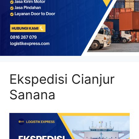
Ekspedisi Cianjur
Sanana