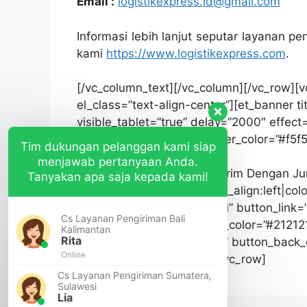
Email :
logistikexpress.id@gmail.com
Informasi lebih lanjut seputar layanan 
kami
https://www.logistikexpress.com
.
[/vc_column_text][/vc_column][/vc_row][
el_class=”text-align-center”][et_banner t
visible_tablet=”true” delay=”2000″ effec
back_color=”#212121″ border_color=”#f5
Tim dukungan pelanggan kami siap
text=”Penawaran Spesial!
menjawab pertanyaan Anda.
Untuk Anda Yang Sering Kirim Dengan Ju
Tanyakan apa saja kepada kami!
font_container=”tag:h4|text_align:left|co
button_text=”Hubungi Kami” button_link
Cs Layanan Pengiriman Bali
button_size=”large” button_color=”#212121
Kalimantan
Rita
button_color_hover=”#ffffff” button_back_
Online
[/et_banner][/vc_column][/vc_row]
Cs Layanan Pengiriman Sumatera,
Sulawesi
Lia