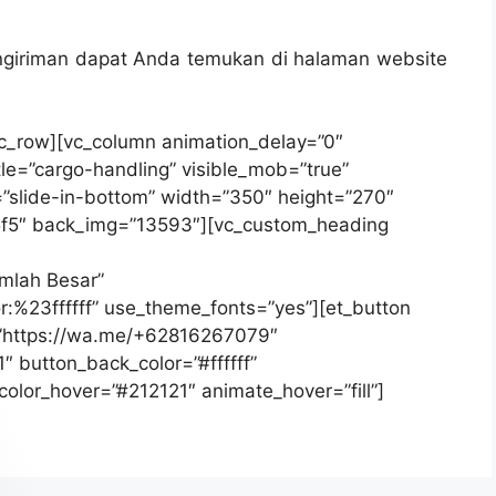
pengiriman dapat Anda temukan di halaman website
vc_row][vc_column animation_delay=”0″
itle=”cargo-handling” visible_mob=”true”
t=”slide-in-bottom” width=”350″ height=”270″
f5f5″ back_img=”13593″][vc_custom_heading
mlah Besar”
lor:%23ffffff” use_theme_fonts=”yes”][et_button
=”https://wa.me/+62816267079″
″ button_back_color=”#ffffff”
color_hover=”#212121″ animate_hover=”fill”]