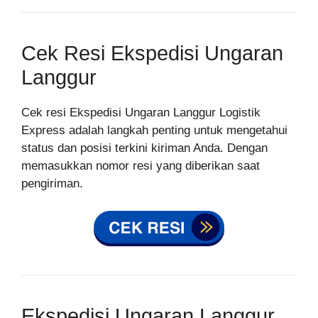
Cek Resi Ekspedisi Ungaran
Langgur
Cek resi Ekspedisi Ungaran Langgur Logistik
Express adalah langkah penting untuk mengetahui
status dan posisi terkini kiriman Anda. Dengan
memasukkan nomor resi yang diberikan saat
pengiriman.
Ekspedisi Ungaran Langgur