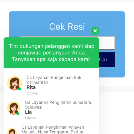
Cek Resi
Tim dukungan pelanggan kami siap
menjawab pertanyaan Anda.
Tanyakan apa saja kepada kami!
Cari
Cs Layanan Pengiriman Bali
Kalimantan
Rita
Online
Cs Layanan Pengiriman Sumatera,
Sulawesi
Lia
Online
Cs Layanan Pengiriman Wilayah
Maluku, Nusa Tenggara, Papua