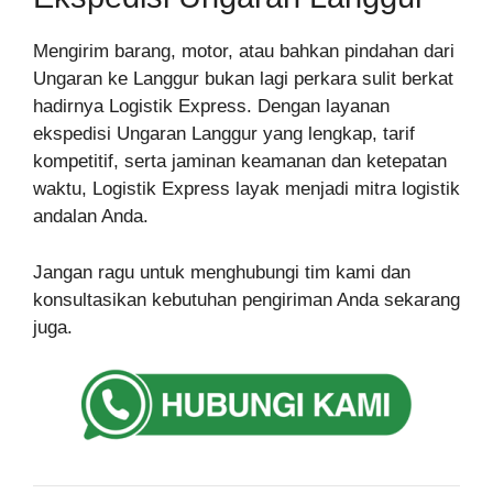
Mengirim barang, motor, atau bahkan pindahan dari
Ungaran ke Langgur bukan lagi perkara sulit berkat
hadirnya Logistik Express. Dengan layanan
ekspedisi Ungaran Langgur yang lengkap, tarif
kompetitif, serta jaminan keamanan dan ketepatan
waktu, Logistik Express layak menjadi mitra logistik
andalan Anda.
Jangan ragu untuk menghubungi tim kami dan
konsultasikan kebutuhan pengiriman Anda sekarang
juga.