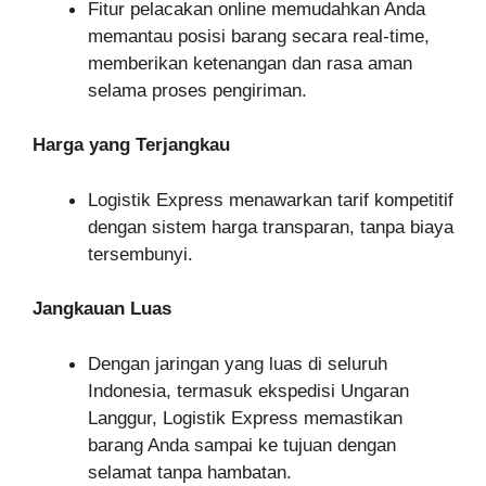
Fitur pelacakan online memudahkan Anda
memantau posisi barang secara real-time,
memberikan ketenangan dan rasa aman
selama proses pengiriman.
Harga yang Terjangkau
Logistik Express menawarkan tarif kompetitif
dengan sistem harga transparan, tanpa biaya
tersembunyi.
Jangkauan Luas
Dengan jaringan yang luas di seluruh
Indonesia, termasuk ekspedisi Ungaran
Langgur, Logistik Express memastikan
barang Anda sampai ke tujuan dengan
selamat tanpa hambatan.