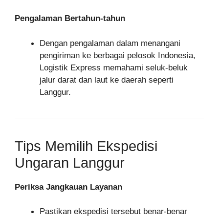
Pengalaman Bertahun-tahun
Dengan pengalaman dalam menangani
pengiriman ke berbagai pelosok Indonesia,
Logistik Express memahami seluk-beluk
jalur darat dan laut ke daerah seperti
Langgur.
Tips Memilih Ekspedisi
Ungaran Langgur
Periksa Jangkauan Layanan
Pastikan ekspedisi tersebut benar-benar