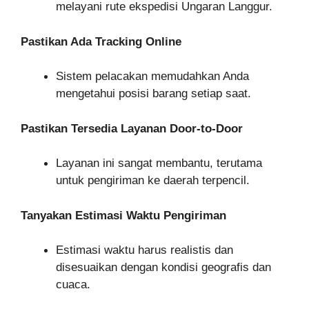
melayani rute ekspedisi Ungaran Langgur.
Pastikan Ada Tracking Online
Sistem pelacakan memudahkan Anda
mengetahui posisi barang setiap saat.
Pastikan Tersedia Layanan Door-to-Door
Layanan ini sangat membantu, terutama
untuk pengiriman ke daerah terpencil.
Tanyakan Estimasi Waktu Pengiriman
Estimasi waktu harus realistis dan
disesuaikan dengan kondisi geografis dan
cuaca.