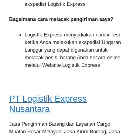
ekspedisi Logistik Express
Bagaimana cara melacak pengiriman saya?
Logistik Express menyediakan nomor resi
ketika Anda melakukan ekspedisi Ungaran
Langgur yang dapat digunakan untuk
melacak posisi barang Anda secara online
melalui Website Logistik Express
PT Logistik Express
Nusantara
Jasa Pengiriman Barang dan Layanan Cargo
Muatan Besar Melayani Jasa Kirim Barang, Jasa