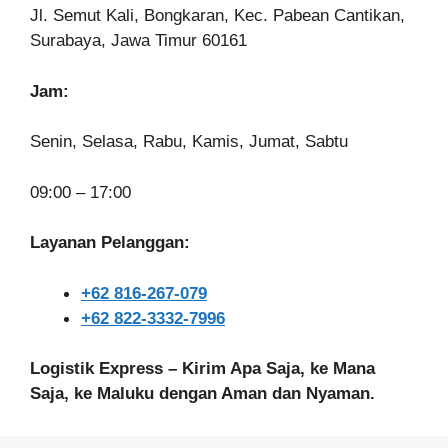
Jl. Semut Kali, Bongkaran, Kec. Pabean Cantikan,
Surabaya, Jawa Timur 60161
Jam:
Senin, Selasa, Rabu, Kamis, Jumat, Sabtu
09:00 – 17:00
Layanan Pelanggan:
+62 816-267-079
+62 822-3332-7996
Logistik Express – Kirim Apa Saja, ke Mana
Saja, ke Maluku dengan Aman dan Nyaman.