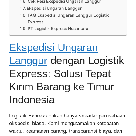
Cek Resi Ekspedisi Ungaran Langgur
Ekspedisi Ungaran Langgur
FAQ Ekspedisi Ungaran Langgur Logistik
Express
PT Logistik Express Nusantara
Ekspedisi Ungaran
Langgur
dengan Logistik
Express: Solusi Tepat
Kirim Barang ke Timur
Indonesia
Logistik Express bukan hanya sekadar perusahaan
ekspedisi biasa. Kami mengutamakan ketepatan
waktu, keamanan barang, transparansi biaya, dan