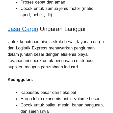
Proses cepat dan aman
Cocok untuk semua jenis motor (matic,
sport, bebek, dll)
Jasa Cargo
Ungaran Langgur
Untuk kebutuhan bisnis skala besar, layanan cargo
dari Logistik Express menawarkan pengiriman
dalam jumlah besar dengan efisiensi biaya.
Layanan ini cocok untuk pengusaha distribusi,
supplier, maupun perusahaan industri.
Keunggulan:
Kapasitas besar dan fleksibel
Harga lebih ekonomis untuk volume besar
Cocok untuk pallet, mesin, bahan bangunan,
dan sejenisnya