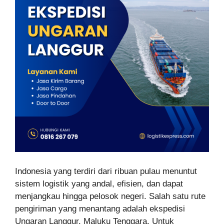
Indonesia yang terdiri dari ribuan pulau menuntut
sistem logistik yang andal, efisien, dan dapat
menjangkau hingga pelosok negeri. Salah satu rute
pengiriman yang menantang adalah ekspedisi
Ungaran Langgur, Maluku Tenggara. Untuk