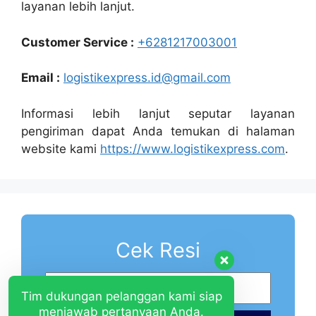
layanan lebih lanjut.
Customer Service :
+6281217003001
Email :
logistikexpress.id@gmail.com
Informasi lebih lanjut seputar layanan
pengiriman dapat Anda temukan di halaman
website kami
https://www.logistikexpress.com
.
Cek Resi
Tim dukungan pelanggan kami siap
menjawab pertanyaan Anda.