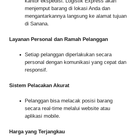
kantor ekspedisi. Logistik Express akan
menjemput barang di lokasi Anda dan
mengantarkannya langsung ke alamat tujuan
di Sanana.
Layanan Personal dan Ramah Pelanggan
Setiap pelanggan diperlakukan secara
personal dengan komunikasi yang cepat dan
responsif.
Sistem Pelacakan Akurat
Pelanggan bisa melacak posisi barang
secara real-time melalui website atau
aplikasi mobile.
Harga yang Terjangkau