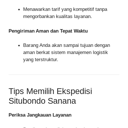
Menawarkan tarif yang kompetitif tanpa
mengorbankan kualitas layanan.
Pengiriman Aman dan Tepat Waktu
Barang Anda akan sampai tujuan dengan
aman berkat sistem manajemen logistik
yang terstruktur.
Tips Memilih Ekspedisi
Situbondo Sanana
Periksa Jangkauan Layanan