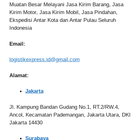
Muatan Besar Melayani Jasa Kirim Barang, Jasa
Kirim Motor, Jasa Kirim Mobil, Jasa Pindahan,
Ekspedisi Antar Kota dan Antar Pulau Seluruh
Indonesia
Email:
logistikexpress.id@gmail.com
Alamat:
Jakarta
Jl. Kampung Bandan Gudang No.1, RT.2/RW.4,
Ancol, Kecamatan Pademangan, Jakarta Utara, DKI
Jakarta 14430
Surabaya