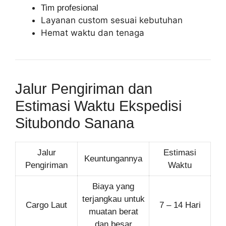
Tim profesional
Layanan custom sesuai kebutuhan
Hemat waktu dan tenaga
Jalur Pengiriman dan
Estimasi Waktu Ekspedisi
Situbondo Sanana
Jalur
Estimasi
Keuntungannya
Pengiriman
Waktu
Biaya yang
terjangkau untuk
Cargo Laut
7 – 14 Hari
muatan berat
dan besar