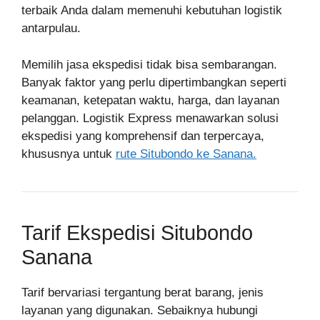
terbaik Anda dalam memenuhi kebutuhan logistik
antarpulau.
Memilih jasa ekspedisi tidak bisa sembarangan.
Banyak faktor yang perlu dipertimbangkan seperti
keamanan, ketepatan waktu, harga, dan layanan
pelanggan. Logistik Express menawarkan solusi
ekspedisi yang komprehensif dan terpercaya,
khususnya untuk
rute Situbondo ke Sanana.
Tarif Ekspedisi Situbondo
Sanana
Tarif bervariasi tergantung berat barang, jenis
layanan yang digunakan. Sebaiknya hubungi