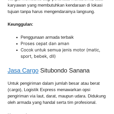
karyawan yang membutuhkan kendaraan di lokasi
tujuan tanpa harus mengendarainya langsung.
Keunggulan:
Penggunaan armada terbaik
Proses cepat dan aman
Cocok untuk semua jenis motor (matic,
sport, bebek, dll)
Jasa Cargo
Situbondo Sanana
Untuk pengiriman dalam jumlah besar atau berat
(cargo), Logistik Express menawarkan opsi
pengiriman via laut, darat, maupun udara. Didukung
oleh armada yang handal serta tim profesional.