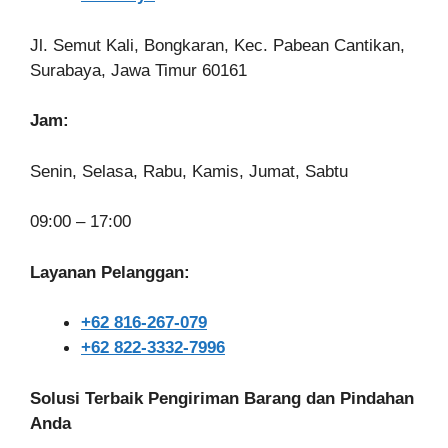
Jl. Semut Kali, Bongkaran, Kec. Pabean Cantikan,
Surabaya, Jawa Timur 60161
Jam:
Senin, Selasa, Rabu, Kamis, Jumat, Sabtu
09:00 – 17:00
Layanan Pelanggan:
+62 816-267-079
+62 822-3332-7996
Solusi Terbaik Pengiriman Barang dan Pindahan
Anda