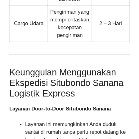
Pengiriman yang
memprioritaskan
Cargo Udara
2 – 3 Hari
kecepatan
pengiriman
Keunggulan Menggunakan
Ekspedisi Situbondo Sanana
Logistik Express
Layanan Door-to-Door Situbondo Sanana
Layanan ini memungkinkan Anda duduk
santai di rumah tanpa perlu repot datang ke