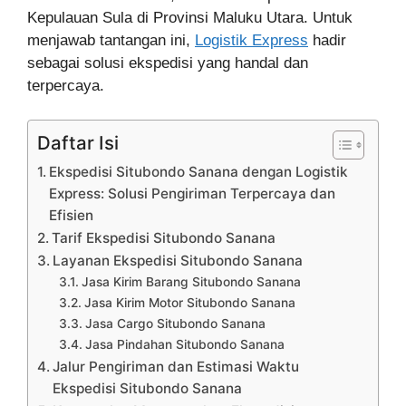
Kepulauan Sula di Provinsi Maluku Utara. Untuk
menjawab tantangan ini,
Logistik Express
hadir
sebagai solusi ekspedisi yang handal dan
terpercaya.
Daftar Isi
Ekspedisi Situbondo Sanana dengan Logistik
Express: Solusi Pengiriman Terpercaya dan
Efisien
Tarif Ekspedisi Situbondo Sanana
Layanan Ekspedisi Situbondo Sanana
Jasa Kirim Barang Situbondo Sanana
Jasa Kirim Motor Situbondo Sanana
Jasa Cargo Situbondo Sanana
Jasa Pindahan Situbondo Sanana
Jalur Pengiriman dan Estimasi Waktu
Ekspedisi Situbondo Sanana