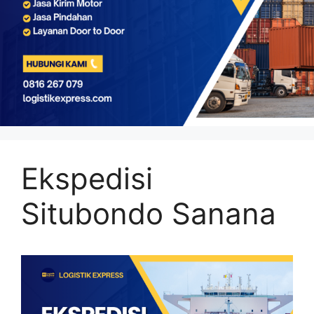
Ekspedisi
Situbondo Sanana