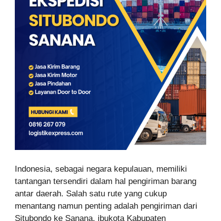
Indonesia, sebagai negara kepulauan, memiliki
tantangan tersendiri dalam hal pengiriman barang
antar daerah. Salah satu rute yang cukup
menantang namun penting adalah pengiriman dari
Situbondo ke Sanana, ibukota Kabupaten