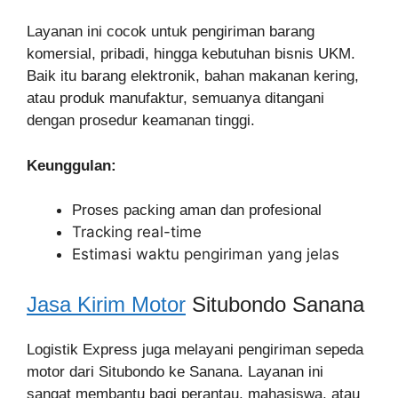
Layanan ini cocok untuk pengiriman barang
komersial, pribadi, hingga kebutuhan bisnis UKM.
Baik itu barang elektronik, bahan makanan kering,
atau produk manufaktur, semuanya ditangani
dengan prosedur keamanan tinggi.
Keunggulan:
Proses packing aman dan profesional
Tracking real-time
Estimasi waktu pengiriman yang jelas
Jasa Kirim Motor
Situbondo Sanana
Logistik Express juga melayani pengiriman sepeda
motor dari Situbondo ke Sanana. Layanan ini
sangat membantu bagi perantau, mahasiswa, atau