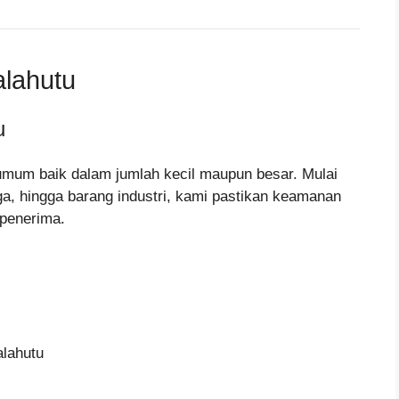
alahutu
u
umum baik dalam jumlah kecil maupun besar. Mulai
gga, hingga barang industri, kami pastikan keamanan
 penerima.
alahutu