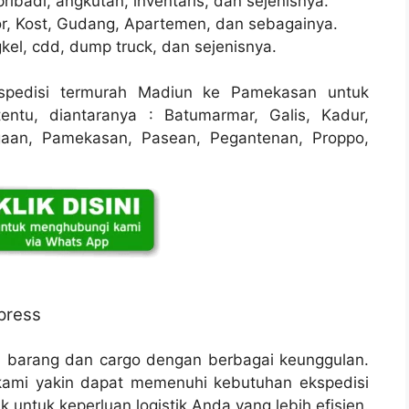
ribadi, angkutan, inventaris, dan sejenisnya.
r, Kost, Gudang, Apartemen, dan sebagainya.
kel, cdd, dump truck, dan sejenisnya.
pedisi termurah Madiun ke Pamekasan untuk
ntu, diantaranya : Batumarmar, Galis, Kadur,
aan, Pamekasan, Pasean, Pegantenan, Proppo,
press
n barang dan cargo dengan berbagai keunggulan.
ami yakin dapat memenuhi kebutuhan ekspedisi
 untuk keperluan logistik Anda yang lebih efisien.