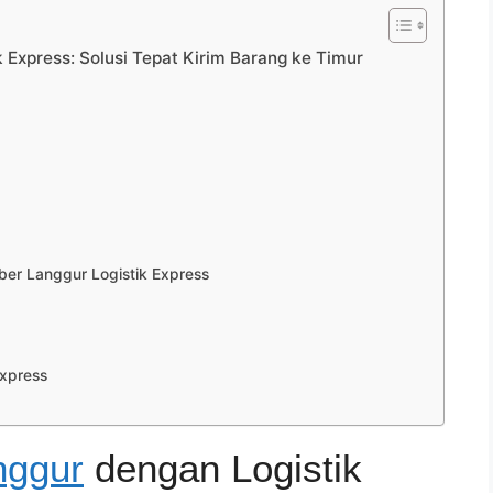
 Express: Solusi Tepat Kirim Barang ke Timur
er Langgur Logistik Express
Express
nggur
dengan Logistik