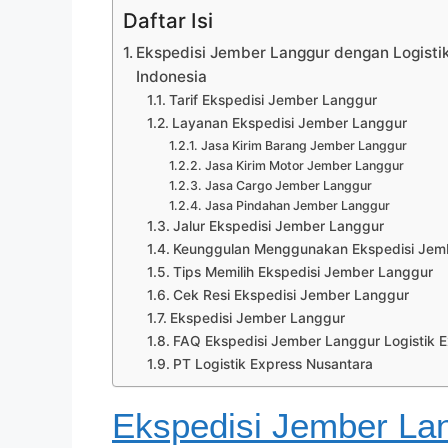
Daftar Isi
Ekspedisi Jember Langgur dengan Logistik
Indonesia
Tarif Ekspedisi Jember Langgur
Layanan Ekspedisi Jember Langgur
Jasa Kirim Barang Jember Langgur
Jasa Kirim Motor Jember Langgur
Jasa Cargo Jember Langgur
Jasa Pindahan Jember Langgur
Jalur Ekspedisi Jember Langgur
Keunggulan Menggunakan Ekspedisi Jemb
Tips Memilih Ekspedisi Jember Langgur
Cek Resi Ekspedisi Jember Langgur
Ekspedisi Jember Langgur
FAQ Ekspedisi Jember Langgur Logistik 
PT Logistik Express Nusantara
Ekspedisi Jember La