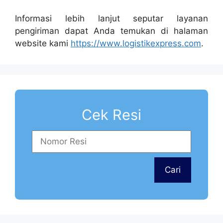
Informasi lebih lanjut seputar layanan
pengiriman dapat Anda temukan di halaman
website kami
https://www.logistikexpress.com
.
Cek Resi
Tim dukungan pelanggan kami siap
menjawab pertanyaan Anda.
Tanyakan apa saja kepada kami!
Cari
Cs Layanan Pengiriman Bali
Kalimantan
Rita