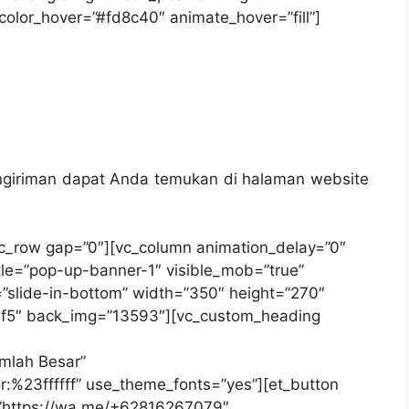
color_hover=”#fd8c40″ animate_hover=”fill”]
pengiriman dapat Anda temukan di halaman website
vc_row gap=”0″][vc_column animation_delay=”0″
itle=”pop-up-banner-1″ visible_mob=”true”
t=”slide-in-bottom” width=”350″ height=”270″
f5f5″ back_img=”13593″][vc_custom_heading
mlah Besar”
lor:%23ffffff” use_theme_fonts=”yes”][et_button
=”https://wa.me/+62816267079″