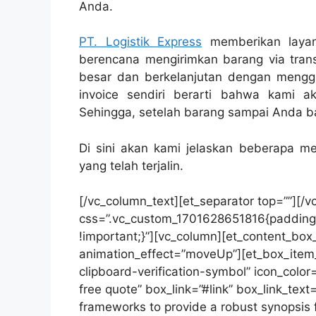
Anda.
PT. Logistik Express
memberikan layan
berencana mengirimkan barang via trans
besar dan berkelanjutan dengan menggu
invoice sendiri berarti bahwa kami a
Sehingga, setelah barang sampai Anda 
Di sini akan kami jelaskan beberapa 
yang telah terjalin.
[/vc_column_text][et_separator top=””][/
css=”.vc_custom_1701628651816{padding-
!important;}”][vc_column][et_content_box
animation_effect=”moveUp”][et_box_item_
clipboard-verification-symbol” icon_color
free quote” box_link=”#link” box_link_tex
frameworks to provide a robust synopsis f