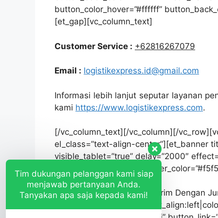
button_color_hover=”#ffffff” button_back_
[et_gap][vc_column_text]
Customer Service :
+62816267079
Email :
logistikexpress.id@gmail.com
Informasi lebih lanjut seputar layanan 
kami
https://www.logistikexpress.com
.
[/vc_column_text][/vc_column][/vc_row][
el_class=”text-align-center”][et_banner t
visible_tablet=”true” delay=”2000″ effec
back_color=”#212121″ border_color=”#f5
Tim dukungan pelanggan kami siap
text=”Penawaran Spesial!
menjawab pertanyaan Anda.
Untuk Anda Yang Sering Kirim Dengan Ju
Tanyakan apa saja kepada kami!
font_container=”tag:h4|text_align:left|co
button_text=”Hubungi Kami” button_link