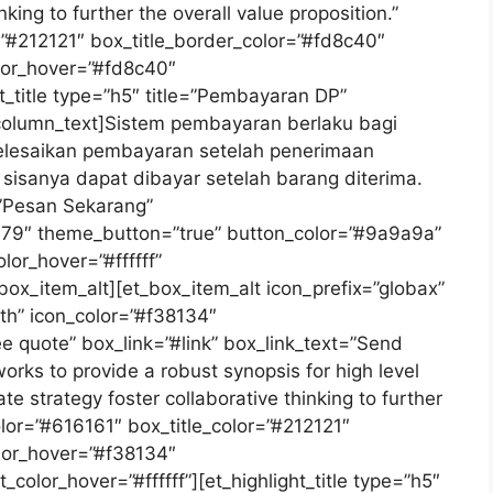
nking to further the overall value proposition.”
=”#212121″ box_title_border_color=”#fd8c40″
lor_hover=”#fd8c40″
ht_title type=”h5″ title=”Pembayaran DP”
_column_text]Sistem pembayaran berlaku bagi
elesaikan pembayaran setelah penerimaan
sisanya dapat dibayar setelah barang diterima.
=”Pesan Sekarang”
79″ theme_button=”true” button_color=”#9a9a9a”
or_hover=”#ffffff”
ox_item_alt][et_box_item_alt icon_prefix=”globax”
h” icon_color=”#f38134″
e quote” box_link=”#link” box_link_text=”Send
rks to provide a robust synopsis for high level
te strategy foster collaborative thinking to further
olor=”#616161″ box_title_color=”#212121″
olor_hover=”#f38134″
olor_hover=”#ffffff”][et_highlight_title type=”h5″