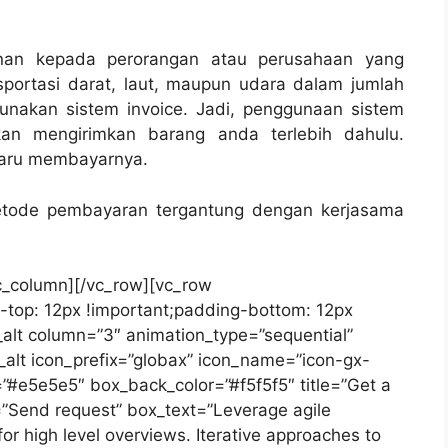
an kepada perorangan atau perusahaan yang
portasi darat, laut, maupun udara dalam jumlah
nakan sistem invoice. Jadi, penggunaan sistem
kan mengirimkan barang anda terlebih dahulu.
baru membayarnya.
metode pembayaran tergantung dengan kerjasama
vc_column][/vc_row][vc_row
top: 12px !important;padding-bottom: 12px
_alt column=”3″ animation_type=”sequential”
alt icon_prefix=”globax” icon_name=”icon-gx-
=”#e5e5e5″ box_back_color=”#f5f5f5″ title=”Get a
t=”Send request” box_text=”Leverage agile
or high level overviews. Iterative approaches to