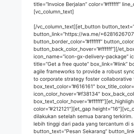
title=”Invoice Berjalan” color=”#ffffff” line
[vc_column_text]
Pembayaran setelah bara
barang tiba, berlaku terutama untuk pen
[/vc_column_text][et_button button_text
button_link=”https://wa.me/+62816267079
button_border_color=”#ffffff” button_colo
button_back_color_hover=”#ffffff”][/et_bo
icon_name=”icon-gx-delivery-package” ic
title=”Get a free quote” box_link=”#link”
agile frameworks to provide a robust syno
to corporate strategy foster collaborative 
box_text_color=”#616161″ box_title_color
icon_color_hover=”#f38134″ box_back_co
box_text_color_hover=”#ffffff”][et_highlig
color=”#212121″][et_gap height=”16″][vc
dilakukan setelah semua barang terkirim.
lebih tinggi dari pada yang tercantum di 
button_text=”Pesan Sekarang” button_li