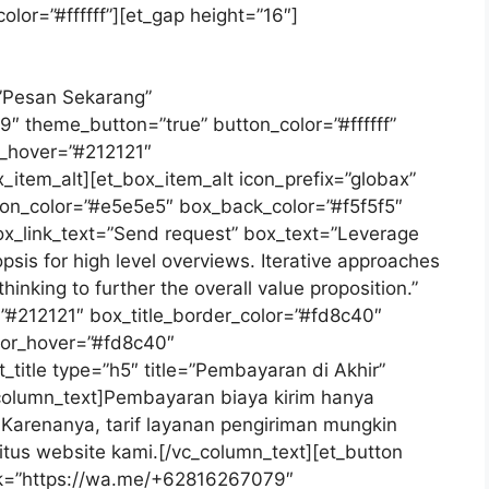
_color=”#ffffff”][et_gap height=”16″]
ng dikirim, namun harus diselesaikan sebelum
gguna pertama layanan Logistik Express.
=”Pesan Sekarang”
″ theme_button=”true” button_color=”#ffffff”
r_hover=”#212121″
x_item_alt][et_box_item_alt icon_prefix=”globax”
on_color=”#e5e5e5″ box_back_color=”#f5f5f5″
 box_link_text=”Send request” box_text=”Leverage
psis for high level overviews. Iterative approaches
thinking to further the overall value proposition.”
=”#212121″ box_title_border_color=”#fd8c40″
lor_hover=”#fd8c40″
ht_title type=”h5″ title=”Pembayaran di Akhir”
_column_text]Pembayaran biaya kirim hanya
 Karenanya, tarif layanan pengiriman mungkin
situs website kami.[/vc_column_text][et_button
nk=”https://wa.me/+62816267079″