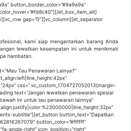
a9a” button_border_color=”#9a9a9a”
_color_hover=”#fd8c40″][/et_box_item_alt]
w][vc_row gap=”0″][vc_column][et_separator
ofesional, kami siap mengantarkan barang Anda
 jangan lewatkan kesempatan ini untuk menikmati
npa hambatan.
xt=”Mau Tau Penawaran Lainya?”
_align:left|line_height:42px”
=”24px” css=”.vc_custom_1704727052013{margin-
eading text=”Jangan lewatkan penawaran spesial
ibawah ini untuk tau penawaran lainnya”
_align:justify|color:%23000000|line_height:32px”
ents-subtitle”][et_button button_text=”Dapatkan
62816267079″ button_color=”#ffffff”
a-angle-right” icon_position=”right”