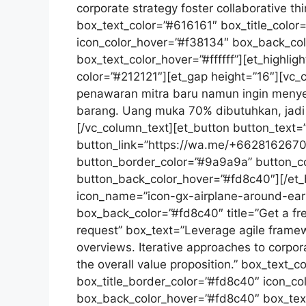
corporate strategy foster collaborative thi
box_text_color=”#616161″ box_title_color
icon_color_hover=”#f38134″ box_back_co
box_text_color_hover=”#ffffff”][et_highlig
color=”#212121″][et_gap height=”16″][vc
penawaran mitra baru namun ingin meny
barang. Uang muka 70% dibutuhkan, jadi 
[/vc_column_text][et_button button_text
button_link=”https://wa.me/+6628162670
button_border_color=”#9a9a9a” button_col
button_back_color_hover=”#fd8c40″][/et_b
icon_name=”icon-gx-airplane-around-eart
box_back_color=”#fd8c40″ title=”Get a fre
request” box_text=”Leverage agile framewo
overviews. Iterative approaches to corpora
the overall value proposition.” box_text_c
box_title_border_color=”#fd8c40″ icon_c
box_back_color_hover=”#fd8c40″ box_text_c