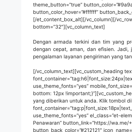
theme_button=”true” button_color=”#9a9
button_color_hover=”#ffffff” button_back
[/et_content_box_alt][/vc_column][/vc_ro
bottom=”32″][vc_column_text]
Dengan armada terkini dan tim yang pr
dengan cepat, aman, dan efisien. Jadi,
pengalaman layanan pengiriman yang ta
[/vc_column_text][vc_custom_heading te
font_container=”tag:h6|font_size:24px|text
use_theme_fonts=”yes” mobile_font_size
bottom: 12px !important;}”][vc_custom_h
yang diberikan untuk anda. Klik tombol d
font_container=”tag:p|font_size:18px|text
use_theme_fonts=”yes” el_class=”et-elem
Penawaran” button_link=”https://wa.me/+
button_back_color=”#212121″ icon_name=”f