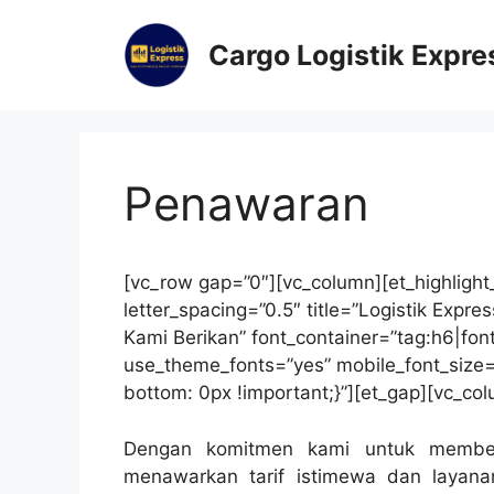
Cargo Logistik Expre
Penawaran
[vc_row gap=”0″][vc_column][et_highlight_
letter_spacing=”0.5″ title=”Logistik Exp
Kami Berikan” font_container=”tag:h6|font_
use_theme_fonts=”yes” mobile_font_siz
bottom: 0px !important;}”][et_gap][vc_co
Dengan komitmen kami untuk memberi
menawarkan tarif istimewa dan layana