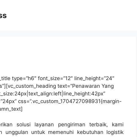
ss
title type=”h6″ font_size=”12″ line_height=”24″
ress”][vc_custom_heading text=”Penawaran Yang
size:24px|text_align:left|line_height:42px”
e=”24px” css=”.vc_custom_1704727098931{margin-
lumn_text]
kan solusi layanan pengiriman terbaik, kami
n unggulan untuk memenuhi kebutuhan logistik